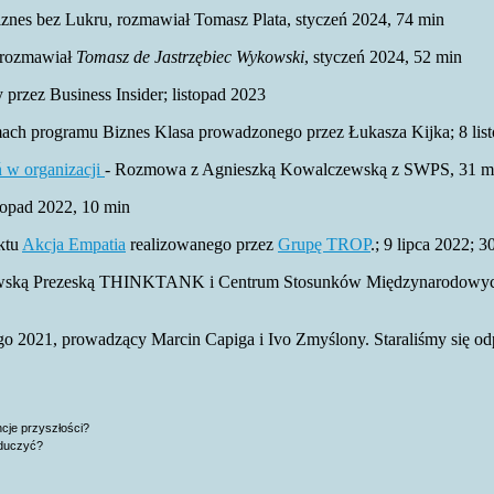
iznes bez Lukru, rozmawiał Tomasz Plata, styczeń 2024, 74 min
 rozmawiał
Tomasz de Jastrzębiec Wykowski
, styczeń 2024, 52 min
przez Business Insider; listopad 2023
ch programu Biznes Klasa prowadzonego przez Łukasza Kijka; 8 list
ń w organizacji
- Rozmowa z Agnieszką Kowalczewską z SWPS, 31 ma
opad 2022, 10 min
ktu
Akcja Empatia
realizowanego przez
Grupę TROP
.; 9 lipca 2022; 3
ską Prezeską THINKTANK i Centrum Stosunków Międzynarodowych, w 
2021, prowadzący Marcin Capiga i Ivo Zmyślony. Staraliśmy się odpo
cje przyszłości?
oduczyć?