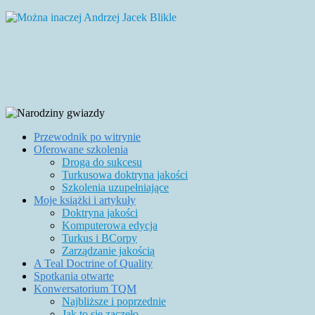
Przewodnik po witrynie
Oferowane szkolenia
Droga do sukcesu
Turkusowa doktryna jakości
Szkolenia uzupełniające
Moje książki i artykuły
Doktryna jakości
Komputerowa edycja
Turkus i BCorpy
Zarządzanie jakością
A Teal Doctrine of Quality
Spotkania otwarte
Konwersatorium TQM
Najbliższe i poprzednie
Jak to się zaczęło