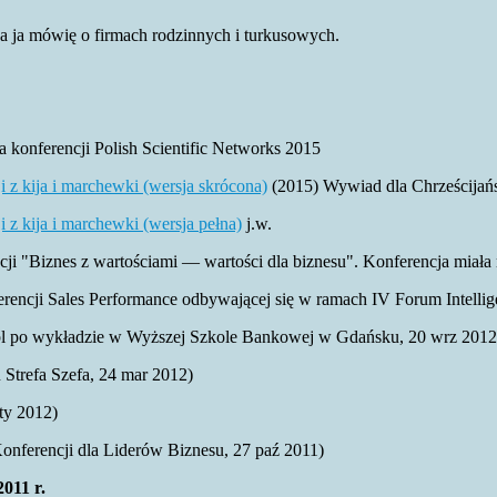
 ja mówię o firmach rodzinnych i turkusowych.
 konferencji Polish Scientific Networks 2015
 z kija i marchewki (wersja skrócona)
(2015) Wywiad dla Chrześcijań
z kija i marchewki (wersja pełna)
j.w.
 "Biznes z wartościami — wartości dla biznesu". Konferencja miała
rencji Sales Performance odbywającej się w ramach IV Forum Intellig
 po wykładzie w Wyższej Szkole Bankowej w Gdańsku, 20 wrz 2012
trefa Szefa, 24 mar 2012)
ty 2012)
Konferencji dla Liderów Biznesu, 27 paź 2011)
011 r.