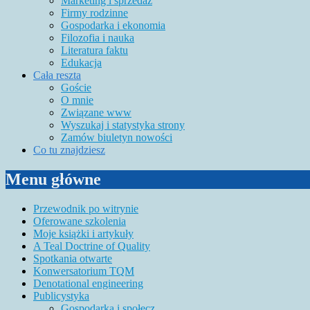
Marketing i sprzedaż
Firmy rodzinne
Gospodarka i ekonomia
Filozofia i nauka
Literatura faktu
Edukacja
Cała reszta
Goście
O mnie
Związane www
Wyszukaj i statystyka strony
Zamów biuletyn nowości
Co tu znajdziesz
Menu główne
Przewodnik po witrynie
Oferowane szkolenia
Moje książki i artykuły
A Teal Doctrine of Quality
Spotkania otwarte
Konwersatorium TQM
Denotational engineering
Publicystyka
Gospodarka i społecz.