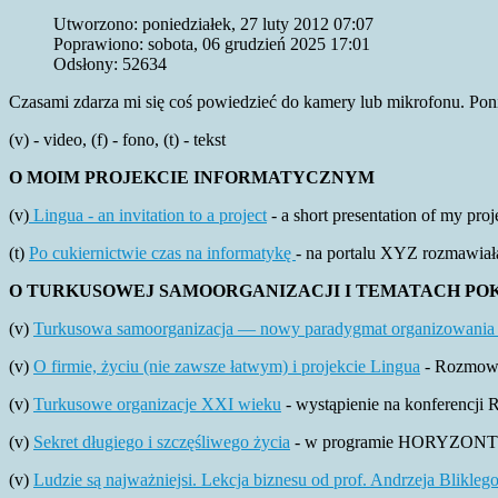
Utworzono: poniedziałek, 27 luty 2012 07:07
Poprawiono: sobota, 06 grudzień 2025 17:01
Odsłony: 52634
Czasami zdarza mi się coś powiedzieć do kamery lub mikrofonu. Po
(v) - video, (f) - fono, (t) - tekst
O MOIM PROJEKCIE INFORMATYCZNYM
(v)
Lingua - an invitation to a project
- a short presentation of my pro
(t)
Po cukiernictwie czas na informatykę
- na portalu XYZ rozmawiała
O TURKUSOWEJ SAMOORGANIZACJI I TEMATACH P
(v)
Turkusowa samoorganizacja — nowy paradygmat organizowania 
(v)
O firmie, życiu (nie zawsze łatwym) i projekcie Lingua
- Rozmowa
(v)
Turkusowe organizacje XXI wieku
- wystąpienie na konferencji
(v)
Sekret długiego i szczęśliwego życia
- w programie HORYZONTY r
(v)
Ludzie są najważniejsi. Lekcja biznesu od prof. Andrzeja Blikleg