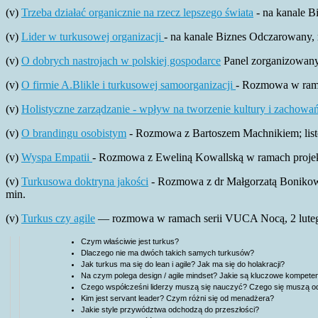
(v)
Trzeba działać organicznie na rzecz lepszego świata
- na kanale B
(v)
Lider w turkusowej organizacji
- na kanale Biznes Odczarowany,
(v)
O dobrych nastrojach w polskiej gospodarce
Panel zorganizowany 
(v)
O firmie A.Blikle i turkusowej samoorganizacji
- Rozmowa w rama
(v)
Holistyczne zarządzanie - wpływ na tworzenie kultury i zachowa
(v)
O brandingu osobistym
- Rozmowa z Bartoszem Machnikiem; list
(v)
Wyspa Empatii
- Rozmowa z Eweliną Kowallską w ramach proje
(v)
Turkusowa doktryna jakości
- Rozmowa z dr Małgorzatą Bonikow
min.
(v)
Turkus czy agile
— rozmowa w ramach serii VUCA Nocą, 2 lutego 
Czym właściwie jest turkus?
Dlaczego nie ma dwóch takich samych turkusów?
Jak turkus ma się do lean i agile? Jak ma się do holakracji?
Na czym polega design / agile mindset? Jakie są kluczowe kompeten
Czego współcześni liderzy muszą się nauczyć? Czego się muszą 
Kim jest servant leader? Czym różni się od menadżera?
Jakie style przywództwa odchodzą do przeszłości?