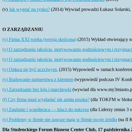
(v)
Jak wygrać na rynku?
(2014) Wywiad prowadzi Łukasz Solarski, a
O ZARZĄDZANIU
(v) Firma XXI wieku (wersja skrócona)
(2015) Wykład otwierający na
(v) O zarządzaniu jakością, motywowaniu godnościowym i rezygnacji
(v) O zarządzaniu jakością, motywowaniu godnościowym i rezygnacji 
(v) Opłaca się być uczciwym.
(2015) Wypowiedź w ramach konferencji
(v) Budowanie partnerstwa z klientem
(wypowiedź podczas
IV Konfe
(v) Zarządzanie bez kija i marchewki
(wywiad dla www.my3miasto.pl
(f) Czy firma musi wyglądać jak armia pruska?
(dla TOKFM w bloku S
(v) Zaufanie i współpraca — klucz do sukcesu
(dla Liderzy zmian 3 s
(v) Problemy w firmie nie zawsze mają w firmie swoje źródło
(na II 
Dla Studenckiego Forum Biznesu Center Club, 17 października 2