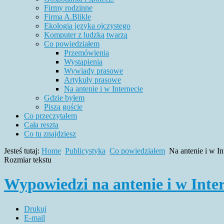
Firmy rodzinne
Firma A.Blikle
Ekologia języka ojczystego
Komputer z ludzką twarzą
Co powiedziałem
Przemówienia
Wystąpienia
Wywiady prasowe
Artykuły prasowe
Na antenie i w Internecie
Gdzie byłem
Piszą goście
Co przeczytałem
Cała reszta
Co tu znajdziesz
Jesteś tutaj:
Home
Publicystyka
Co powiedziałem
Na antenie i w In
Rozmiar tekstu
Wypowiedzi na antenie i w Inte
Drukuj
E-mail