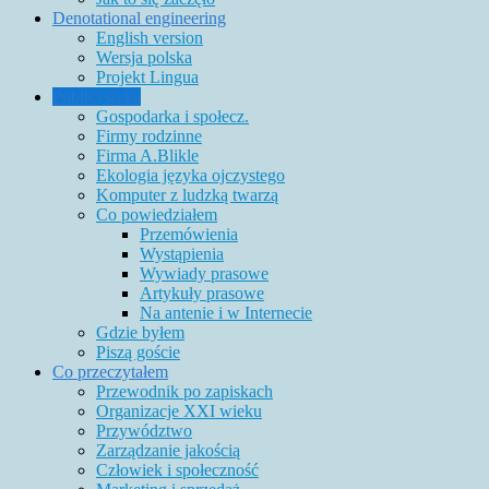
Denotational engineering
English version
Wersja polska
Projekt Lingua
Publicystyka
Gospodarka i społecz.
Firmy rodzinne
Firma A.Blikle
Ekologia języka ojczystego
Komputer z ludzką twarzą
Co powiedziałem
Przemówienia
Wystąpienia
Wywiady prasowe
Artykuły prasowe
Na antenie i w Internecie
Gdzie byłem
Piszą goście
Co przeczytałem
Przewodnik po zapiskach
Organizacje XXI wieku
Przywództwo
Zarządzanie jakością
Człowiek i społeczność