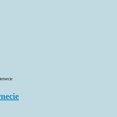
ternecie
rnecie