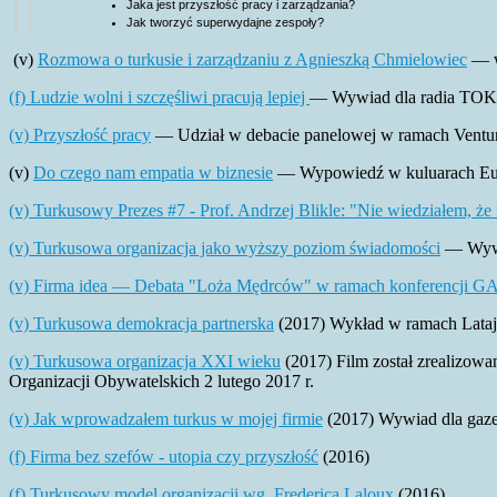
Jaka jest przyszłość pracy i zarządzania?
Jak tworzyć superwydajne zespoły?
(v)
Rozmowa o turkusie i zarządzaniu z Agnieszką Chmielowiec
— w
(f) Ludzie wolni i szczęśliwi pracują lepiej
— Wywiad dla radia TOKF
(v) Przyszłość pracy
— Udział w debacie panelowej w ramach Venture
(v)
Do czego nam empatia w biznesie
— Wypowiedź w kuluarach Eur
(v) Turkusowy Prezes #7 - Prof. Andrzej Blikle: "Nie wiedziałem, że
(v) Turkusowa organizacja jako wyższy poziom świadomości
— Wywia
(v) Firma idea — Debata "Loża Mędrców" w ramach konferencji GA
(v) Turkusowa demokracja partnerska
(2017) Wykład w ramach Lataj
(v) Turkusowa organizacja XXI wieku
(2017) Film został zrealizo
Organizacji Obywatelskich 2 lutego 2017 r.
(v) Jak wprowadzałem turkus w mojej firmie
(2017) Wywiad dla gazet
(f) Firma bez szefów - utopia czy przyszłość
(2016)
(f) Turkusowy model organizacji wg. Frederica Laloux
(2016)