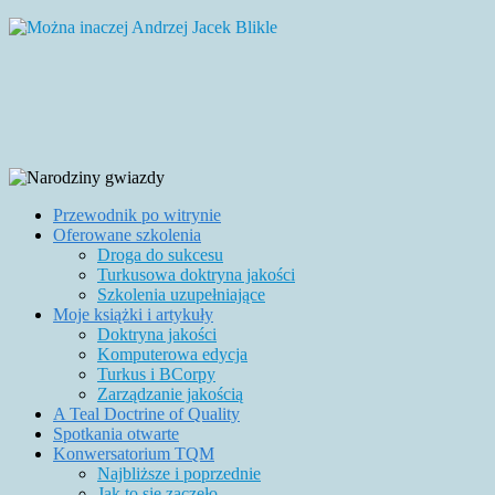
Przewodnik po witrynie
Oferowane szkolenia
Droga do sukcesu
Turkusowa doktryna jakości
Szkolenia uzupełniające
Moje książki i artykuły
Doktryna jakości
Komputerowa edycja
Turkus i BCorpy
Zarządzanie jakością
A Teal Doctrine of Quality
Spotkania otwarte
Konwersatorium TQM
Najbliższe i poprzednie
Jak to się zaczęło