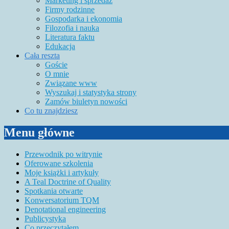
Marketing i sprzedaż
Firmy rodzinne
Gospodarka i ekonomia
Filozofia i nauka
Literatura faktu
Edukacja
Cała reszta
Goście
O mnie
Związane www
Wyszukaj i statystyka strony
Zamów biuletyn nowości
Co tu znajdziesz
Menu główne
Przewodnik po witrynie
Oferowane szkolenia
Moje książki i artykuły
A Teal Doctrine of Quality
Spotkania otwarte
Konwersatorium TQM
Denotational engineering
Publicystyka
Co przeczytałem