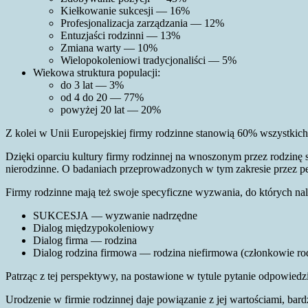
Kiełkowanie sukcesji — 16%
Profesjonalizacja zarządzania — 12%
Entuzjaści rodzinni — 13%
Zmiana warty — 10%
Wielopokoleniowi tradycjonaliści — 5%
Wiekowa struktura populacji:
do 3 lat — 3%
od 4 do 20 — 77%
powyżej 20 lat — 20%
Z kolei w Unii Europejskiej firmy rodzinne stanowią 60% wszystkich 
Dzięki oparciu kultury firmy rodzinnej na wnoszonym przez rodzinę s
nierodzinne. O badaniach przeprowadzonych w tym zakresie przez pe
Firmy rodzinne mają też swoje specyficzne wyzwania, do których nal
SUKCESJA — wyzwanie nadrzędne
Dialog międzypokoleniowy
Dialog firma — rodzina
Dialog rodzina firmowa — rodzina niefirmowa (członkowie rod
Patrząc z tej perspektywy, na postawione w tytule pytanie odpowied
Urodzenie w firmie rodzinnej daje powiązanie z jej wartościami, bard