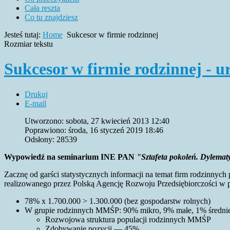
Cała reszta
Co tu znajdziesz
Jesteś tutaj:
Home
Sukcesor w firmie rodzinnej
Rozmiar tekstu
Sukcesor w firmie rodzinnej - 
Drukuj
E-mail
Utworzono: sobota, 27 kwiecień 2013 12:40
Poprawiono: środa, 16 styczeń 2019 18:46
Odsłony: 28539
Wypowiedź na seminarium INE PAN
"Sztafeta pokoleń. Dylemat
Zacznę od garści statystycznych informacji na temat firm rodzin
realizowanego przez Polską Agencję Rozwoju Przedsiębiorczości w p
78% x 1.700.000 > 1.300.000 (bez gospodarstw rolnych)
W grupie rodzinnych MMŚP: 90% mikro, 9% małe, 1% średni
Rozwojowa struktura populacji rodzinnych MMŚP
Zdobywanie pozycji — 45%