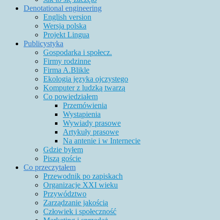
Denotational engineering
English version
Wersja polska
Projekt Lingua
Publicystyka
Gospodarka i społecz.
Firmy rodzinne
Firma A.Blikle
Ekologia języka ojczystego
Komputer z ludzką twarzą
Co powiedziałem
Przemówienia
Wystąpienia
Wywiady prasowe
Artykuły prasowe
Na antenie i w Internecie
Gdzie byłem
Piszą goście
Co przeczytałem
Przewodnik po zapiskach
Organizacje XXI wieku
Przywództwo
Zarządzanie jakością
Człowiek i społeczność