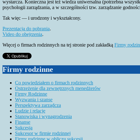
wystarcza. Konieczna jest też wiedza uniwersalna (potrzebna wszystk
psychologii zarządzania, a w szczególności tzw. zarządzanie godnoś
Tak więc — i urodzony i wykształcony.
Prezentacja do pobrania
.
Video do obejrzenia
.
Więcej o firmach rodzinnych na tej stronie pod zakładką
Firmy rodzi
Firmy rodzinne
Co powiedziałem o firmach rodzinnych
Ostrzeżenie dla zewnętrznych menedżerów
Firmy Rodzinne
Wyzwania i szanse
Perspektywa zarządcza
Ludzie i relacje
Stanowiska i wynagrodzenia
Finanse
Sukcesja
Sukcesor w firmie rodzinnej
Firmy rodzinne w obliczu sukcesji