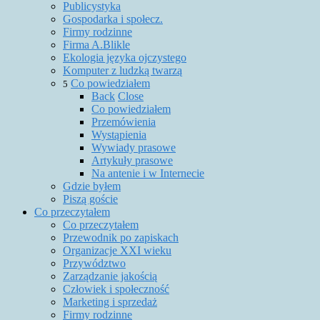
Publicystyka
Gospodarka i społecz.
Firmy rodzinne
Firma A.Blikle
Ekologia języka ojczystego
Komputer z ludzką twarzą
Co powiedziałem
5
Back
Close
Co powiedziałem
Przemówienia
Wystąpienia
Wywiady prasowe
Artykuły prasowe
Na antenie i w Internecie
Gdzie byłem
Piszą goście
Co przeczytałem
Co przeczytałem
Przewodnik po zapiskach
Organizacje XXI wieku
Przywództwo
Zarządzanie jakością
Człowiek i społeczność
Marketing i sprzedaż
Firmy rodzinne