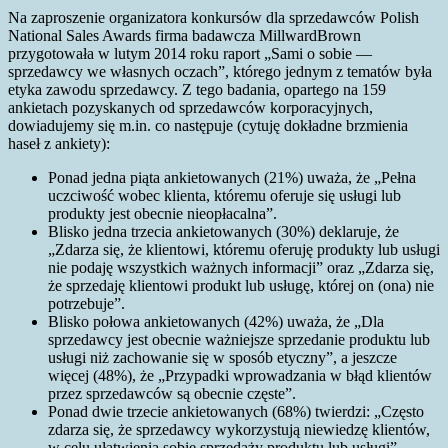
Na zaproszenie organizatora konkursów dla sprzedawców Polish
National Sales Awards firma badawcza MillwardBrown
przygotowała w lutym 2014 roku raport „Sami o sobie —
sprzedawcy we własnych oczach”, którego jednym z tematów była
etyka zawodu sprzedawcy. Z tego badania, opartego na 159
ankietach pozyskanych od sprzedawców korporacyjnych,
dowiadujemy się m.in. co następuje (cytuję dokładne brzmienia
haseł z ankiety):
Ponad jedna piąta ankietowanych (21%) uważa, że „Pełna
uczciwość wobec klienta, któremu oferuje się usługi lub
produkty jest obecnie nieopłacalna”.
Blisko jedna trzecia ankietowanych (30%) deklaruje, że
„Zdarza się, że klientowi, któremu oferuję produkty lub usługi
nie podaję wszystkich ważnych informacji” oraz „Zdarza się,
że sprzedaję klientowi produkt lub usługę, której on (ona) nie
potrzebuje”.
Blisko połowa ankietowanych (42%) uważa, że „Dla
sprzedawcy jest obecnie ważniejsze sprzedanie produktu lub
usługi niż zachowanie się w sposób etyczny”, a jeszcze
więcej (48%), że „Przypadki wprowadzania w błąd klientów
przez sprzedawców są obecnie częste”.
Ponad dwie trzecie ankietowanych (68%) twierdzi: „Często
zdarza się, że sprzedawcy wykorzystują niewiedzę klientów,
w celu ułatwienia sobie sprzedaży produktu lub usługi”.