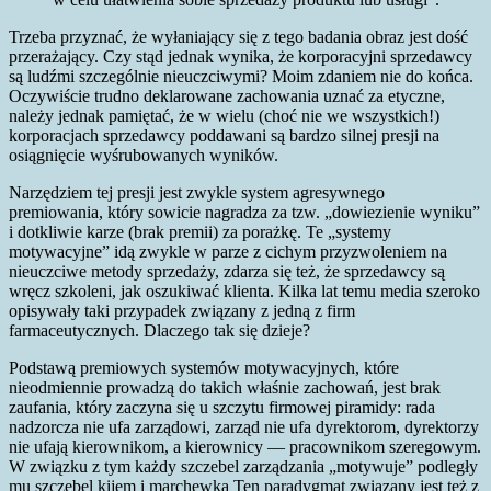
Trzeba przyznać, że wyłaniający się z tego badania obraz jest dość
przerażający. Czy stąd jednak wynika, że korporacyjni sprzedawcy
są ludźmi szczególnie nieuczciwymi? Moim zdaniem nie do końca.
Oczywiście trudno deklarowane zachowania uznać za etyczne,
należy jednak pamiętać, że w wielu (choć nie we wszystkich!)
korporacjach sprzedawcy poddawani są bardzo silnej presji na
osiągnięcie wyśrubowanych wyników.
Narzędziem tej presji jest zwykle system agresywnego
premiowania, który sowicie nagradza za tzw. „dowiezienie wyniku”
i dotkliwie karze (brak premii) za porażkę. Te „systemy
motywacyjne” idą zwykle w parze z cichym przyzwoleniem na
nieuczciwe metody sprzedaży, zdarza się też, że sprzedawcy są
wręcz szkoleni, jak oszukiwać klienta. Kilka lat temu media szeroko
opisywały taki przypadek związany z jedną z firm
farmaceutycznych. Dlaczego tak się dzieje?
Podstawą premiowych systemów motywacyjnych, które
nieodmiennie prowadzą do takich właśnie zachowań, jest brak
zaufania, który zaczyna się u szczytu firmowej piramidy: rada
nadzorcza nie ufa zarządowi, zarząd nie ufa dyrektorom, dyrektorzy
nie ufają kierownikom, a kierownicy — pracownikom szeregowym.
W związku z tym każdy szczebel zarządzania „motywuje” podległy
mu szczebel kijem i marchewką Ten paradygmat związany jest też z