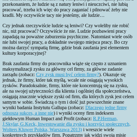
przekonaniem, że ludzie są z natury leniwi i nieuczciwi, nie lubią
pracować, trzeba ich więc do pracy zaganiać i pilnować żeby nie
kradli. My oczywiście tacy nie jesteśmy, ale ludzie…
Czy jednak rzeczywiście ludzie są leniwi? Czy woleliby nie robić
nic, niż pracować? Oczywiście że nie. Ludzie pozbawieni pracy
zapadają na poważne zaburzenia psychiczne. Natomiast wiele osób
nie lubi swojej pracy, a dokładnie swojego miejsca pracy. Bo czy
można darzyć sympatią firmę, gdzie brak zaufania jest elementem
kultury korporacyjnej?
Brak zaufania firmy do pracownika wiąże się często z uznaniem
maksymalizacji zysku za główny cel firmy, za główne zadanie
zarządu (zobacz:
Czy zysk musi być celem firmy?
). Okazuje się
jednak, że firmy, które tak myślą, wcale nie osiągają wysokich
zysków. Paradoksalnie, firmy, które nie koncentrują się na zysku,
ale na swojej użyteczności dla klienta i ogólniej dla społeczeństwa,
osiągają znacznie większe zyski od firm, dla których zysk jest celem
samym w sobie. Świadczą o tym i dość już powszechnie znane
wyniki badania Instytutu Gallupa (zobacz:
Dlaczego jedne firmy
odnoszą sukces, a inne nie
) i wyniki oceny firm indeksem
giełdowym Human Impact and Profit (zobacz:
R.P.Herman,
J.Skylar, G.Keck, Inwestowanie dla zysku i korzyści społecznych,
Wolters Kluwer Polska, Warszawa 2013)
i wreszcie wiele
konkretnych przykładów firm. Popatrzmy jak widzi swoją misję