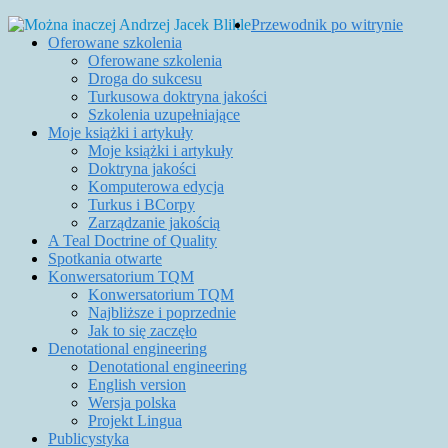
Przewodnik po witrynie
Oferowane szkolenia
Oferowane szkolenia
Droga do sukcesu
Turkusowa doktryna jakości
Szkolenia uzupełniające
Moje książki i artykuły
Moje książki i artykuły
Doktryna jakości
Komputerowa edycja
Turkus i BCorpy
Zarządzanie jakością
A Teal Doctrine of Quality
Spotkania otwarte
Konwersatorium TQM
Konwersatorium TQM
Najbliższe i poprzednie
Jak to się zaczęło
Denotational engineering
Denotational engineering
English version
Wersja polska
Projekt Lingua
Publicystyka